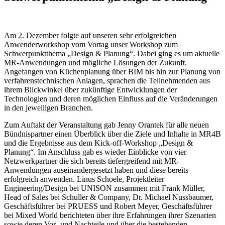
Am 2. Dezember folgte auf unseren sehr erfolgreichen
Anwenderworkshop vom Vortag unser Workshop zum
Schwerpunktthema „Design & Planung“. Dabei ging es um aktuelle
MR-Anwendungen und mögliche Lösungen der Zukunft.
Angefangen von Küchenplanung über BIM bis hin zur Planung von
verfahrenstechnischen Anlagen, sprachen die Teilnehmenden aus
ihrem Blickwinkel über zukünftige Entwicklungen der
Technologien und deren möglichen Einfluss auf die Veränderungen
in den jeweiligen Branchen.
Zum Auftakt der Veranstaltung gab Jenny Orantek für alle neuen
Bündnispartner einen Überblick über die Ziele und Inhalte in MR4B
und die Ergebnisse aus dem Kick-off-Workshop „Design &
Planung“. Im Anschluss gab es wieder Einblicke von vier
Netzwerkpartner die sich bereits tiefergreifend mit MR-
Anwendungen auseinandergesetzt haben und diese bereits
erfolgreich anwenden. Linus Schoele, Projektleiter
Engineering/Design bei UNISON zusammen mit Frank Müller,
Head of Sales bei Schuller & Company, Dr. Michael Nussbaumer,
Geschäftsführer bei PRUESS und Robert Meyer, Geschäftsführer
bei Mixed World berichteten über ihre Erfahrungen ihrer Szenarien
sowie deren Vor- und Nachteile und über die bestehenden