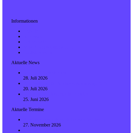
Informationen
Kontakt
Impressum
Datenschutz
MR4B Freundeskreis e. V.
English version
Aktuelle News
KEPLER Statustreffen
28. Juli 2026
Beiratssitzung & Bündnisversammlung 2026
20. Juli 2026
ViLeArn Projekttreffen in Dresden
25. Juni 2026
Aktuelle Termine
Bündnisversammlung & Transfer-Workshop
27. November 2026
2. MR4B Jour Fixe 2026