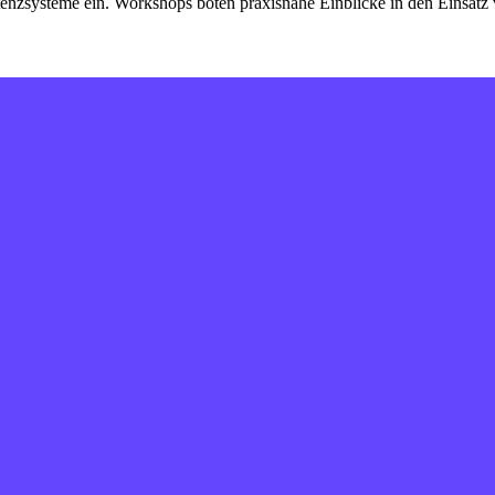
tenzsysteme ein. Workshops boten praxisnahe Einblicke in den Einsat