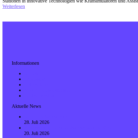
Stationen in innovative Technologien wie Kransimulatoren und Assis
Weiterlesen
Informationen
Kontakt
Impressum
Datenschutz
MR4B Freundeskreis e. V.
English version
Aktuelle News
KEPLER Statustreffen
28. Juli 2026
Beiratssitzung & Bündnisversammlung 2026
20. Juli 2026